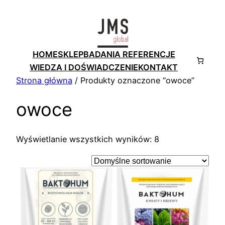
Przejdź
do
treści
HOME
SKLEP
BADANIA REFERENCJE
WIEDZA I DOŚWIADCZENIE
KONTAKT
Strona główna
/ Produkty oznaczone “owoce”
owoce
Wyświetlanie wszystkich wyników: 8