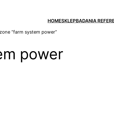
HOME
SKLEP
BADANIA REFER
zone “farm system power”
tem power