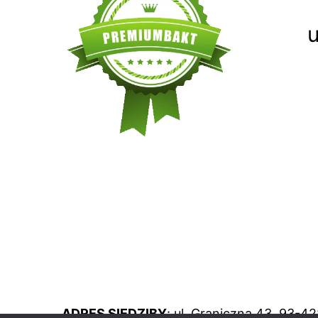
u
ADRES SIEDZIBY
: ul. Graniczna 43, 93-