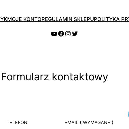
ZYK
MOJE KONTO
REGULAMIN SKLEPU
POLITYKA P
YouTube
Facebook
Instagram
Twitter
Formularz kontaktowy
TELEFON
EMAIL ( WYMAGANE )