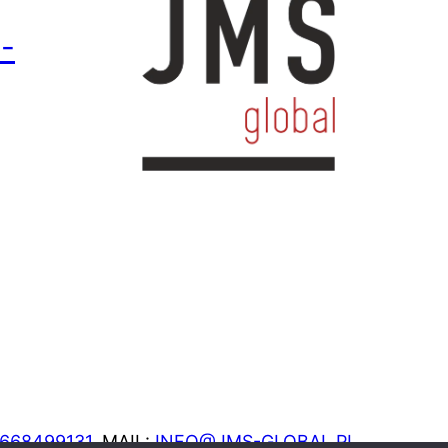
-
668499131
, MAIL:
INFO@JMS-GLOBAL.PL
,