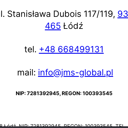
l. Stanisława Dubois 117/119,
93
465
Łódź
tel.
+48 668499131
mail:
info@jms-global.pl
NIP: 7281392945, REGON: 100393545
428 Łódź, NIP: 7281392945, REGON: 100393545, TEL.